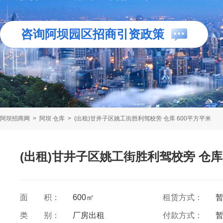
咨询阿坝园区招商引资政策
阿坝招商网
>
阿坝 仓库
>
(出租)甘井子区姚工街胜利驾校旁 仓库 600平方平米
(出租)甘井子区姚工街胜利驾校旁 仓库 
面 积：
600㎡
租赁方式：
类 别：
厂房出租
付款方式：